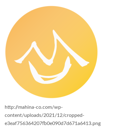
http://mahina-co.com/wp-
content/uploads/2021/12/cropped-
e3eaf756364207fb0e090d7d671a6413.png