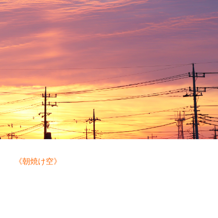
《朝焼け空》