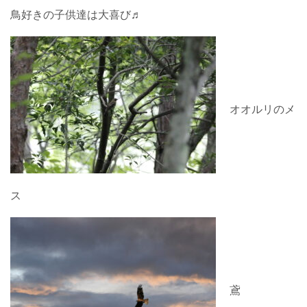
鳥好きの子供達は大喜び♬
オオルリのメ
ス
鳶